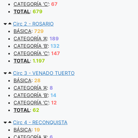
CATEGORÍA ‘C’
:
67
TOTAL
:
679
Circ 2 - ROSARIO
BÁSICA
:
729
CATEGORÍA ‘A’
:
189
CATEGORÍA ‘B’
:
132
CATEGORÍA ‘C’
:
147
TOTAL
:
1.197
Circ 3 - VENADO TUERTO
BÁSICA
:
28
CATEGORÍA ‘A’
:
8
CATEGORÍA ‘B’
:
14
CATEGORÍA ‘C’
:
12
TOTAL
:
62
Circ 4 - RECONQUISTA
BÁSICA
:
19
CATEGORÍA ‘A’
:
6