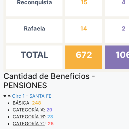
Reconquista
15
4
Rafaela
14
2
TOTAL
672
10
Cantidad de Beneficios -
PENSIONES
Circ 1 - SANTA FE
BÁSICA
:
248
CATEGORÍA ‘A’
:
29
CATEGORÍA ‘B’
:
23
CATEGORÍA ‘C’
:
25