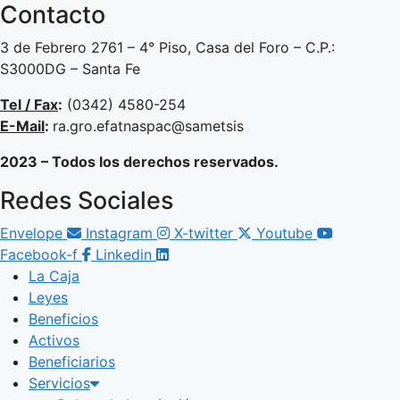
Contacto
3 de Febrero 2761 – 4° Piso, Casa del Foro – C.P.:
S3000DG – Santa Fe
Tel / Fax
:
(0342) 4580-254
E-Mail
:
ra.gro.efatnaspac@sametsis
2023 – Todos los derechos reservados.
Redes Sociales
Envelope
Instagram
X-twitter
Youtube
Facebook-f
Linkedin
La Caja
Leyes
Beneficios
Activos
Beneficiarios
Servicios