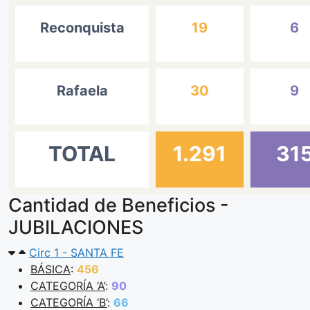
Reconquista
19
6
Rafaela
30
9
TOTAL
1.291
31
Cantidad de Beneficios -
JUBILACIONES
Circ 1 - SANTA FE
BÁSICA
:
456
CATEGORÍA ‘A’
:
90
CATEGORÍA ‘B’
:
66