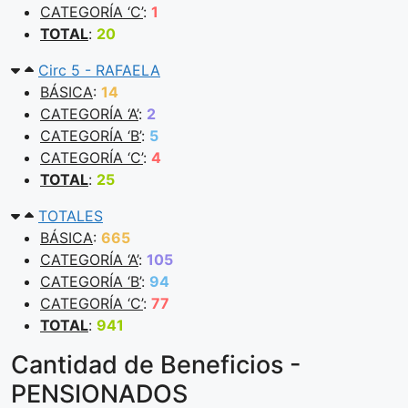
CATEGORÍA ‘C’
:
1
TOTAL
:
20
Circ 5 - RAFAELA
BÁSICA
:
14
CATEGORÍA ‘A’
:
2
CATEGORÍA ‘B’
:
5
CATEGORÍA ‘C’
:
4
TOTAL
:
25
TOTALES
BÁSICA
:
665
CATEGORÍA ‘A’
:
105
CATEGORÍA ‘B’
:
94
CATEGORÍA ‘C’
:
77
TOTAL
:
941
Cantidad de Beneficios -
PENSIONADOS