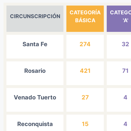
CATEGORÍA
CATEGO
CIRCUNSCRIPCIÓN
BÁSICA
'A'
Santa Fe
274
32
Rosario
421
71
Venado Tuerto
27
4
Reconquista
15
4