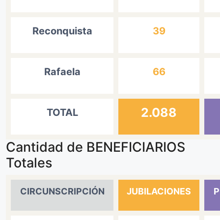
Reconquista
39
Rafaela
66
2.088
TOTAL
Cantidad de BENEFICIARIOS
Totales
CIRCUNSCRIPCIÓN
JUBILACIONES
P