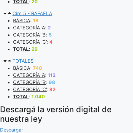
TOTAL
:
20
Circ 5 - RAFAELA
BÁSICA
:
18
CATEGORÍA ‘A’
:
2
CATEGORÍA ‘B’
:
5
CATEGORÍA ‘C’
:
4
TOTAL
:
29
TOTALES
BÁSICA
:
748
CATEGORÍA ‘A’
:
112
CATEGORÍA ‘B’
:
98
CATEGORÍA ‘C’
:
82
TOTAL
:
1.040
Descargá la versión digital de
nuestra ley
Descargar