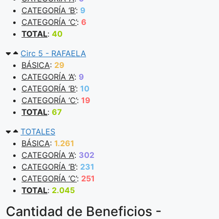
CATEGORÍA ‘B’
:
9
CATEGORÍA ‘C’
:
6
TOTAL
:
40
Circ 5 - RAFAELA
BÁSICA
:
29
CATEGORÍA ‘A’
:
9
CATEGORÍA ‘B’
:
10
CATEGORÍA ‘C’
:
19
TOTAL
:
67
TOTALES
BÁSICA
:
1.261
CATEGORÍA ‘A’
:
302
CATEGORÍA ‘B’
:
231
CATEGORÍA ‘C’
:
251
TOTAL
:
2.045
Cantidad de Beneficios -