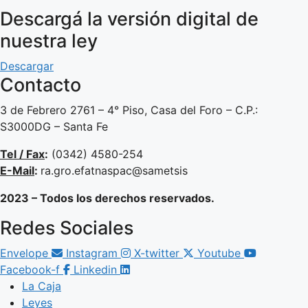
Descargá la versión digital de
nuestra ley
Descargar
Contacto
3 de Febrero 2761 – 4° Piso, Casa del Foro – C.P.:
S3000DG – Santa Fe
Tel / Fax
:
(0342) 4580-254
E-Mail
:
ra.gro.efatnaspac@sametsis
2023 – Todos los derechos reservados.
Redes Sociales
Envelope
Instagram
X-twitter
Youtube
Facebook-f
Linkedin
La Caja
Leyes